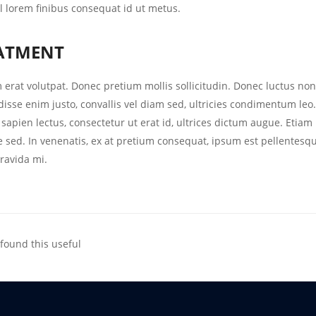
el lorem finibus consequat id ut metus.
ATMENT
 erat volutpat. Donec pretium mollis sollicitudin. Donec luctus no
isse enim justo, convallis vel diam sed, ultricies condimentum leo.
apien lectus, consectetur ut erat id, ultrices dictum augue. Etiam po
ue sed. In venenatis, ex at pretium consequat, ipsum est pellentesq
ravida mi.
found this useful