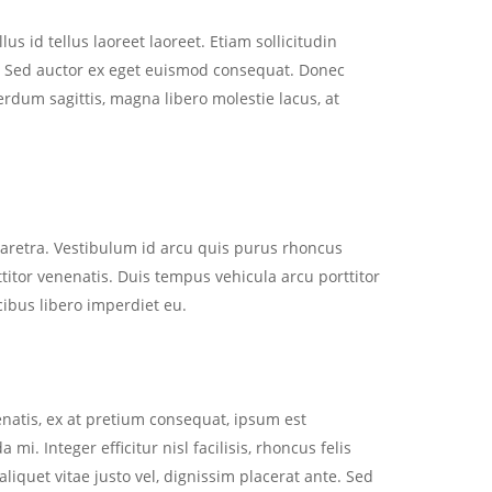
s id tellus laoreet laoreet. Etiam sollicitudin
cies. Sed auctor ex eget euismod consequat. Donec
terdum sagittis, magna libero molestie lacus, at
aretra. Vestibulum id arcu quis purus rhoncus
titor venenatis. Duis tempus vehicula arcu porttitor
cibus libero imperdiet eu.
enenatis, ex at pretium consequat, ipsum est
i. Integer efficitur nisl facilisis, rhoncus felis
iquet vitae justo vel, dignissim placerat ante. Sed