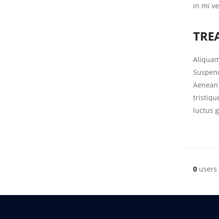
in mi v
TRE
Aliquam
Suspend
Aenean s
tristiq
luctus g
0
users 