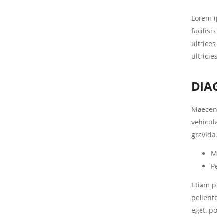
Lorem ip
facilisi
ultrices
ultricie
DIA
Maecena
vehicula
gravida
M
P
Etiam po
pellente
eget, po