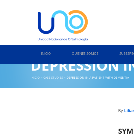
INICIO
QUIÉNES SOMOS
SUBESPE
DEPRESSION I
INICIO
>
CASE STUDIES
>
DEPRESSION IN A PATIENT WITH DEMENTIA
By
Lili
SYM