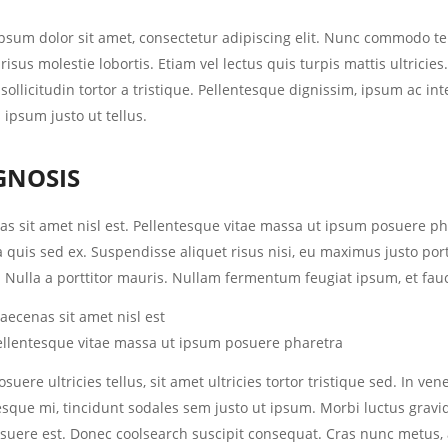
sum dolor sit amet, consectetur adipiscing elit. Nunc commodo tellu
s risus molestie lobortis. Etiam vel lectus quis turpis mattis ultri
 sollicitudin tortor a tristique. Pellentesque dignissim, ipsum ac in
s ipsum justo ut tellus.
GNOSIS
s sit amet nisl est. Pellentesque vitae massa ut ipsum posuere ph
 quis sed ex. Suspendisse aliquet risus nisi, eu maximus justo port
. Nulla a porttitor mauris. Nullam fermentum feugiat ipsum, et fau
aecenas sit amet nisl est
ellentesque vitae massa ut ipsum posuere pharetra
suere ultricies tellus, sit amet ultricies tortor tristique sed. In v
sque mi, tincidunt sodales sem justo ut ipsum. Morbi luctus gravida m
suere est. Donec coolsearch suscipit consequat. Cras nunc metus, al