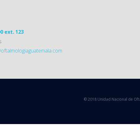
0 ext. 123
s
oftalmologiaguatemala.com
© 2018 Unidad Nacional de Oft