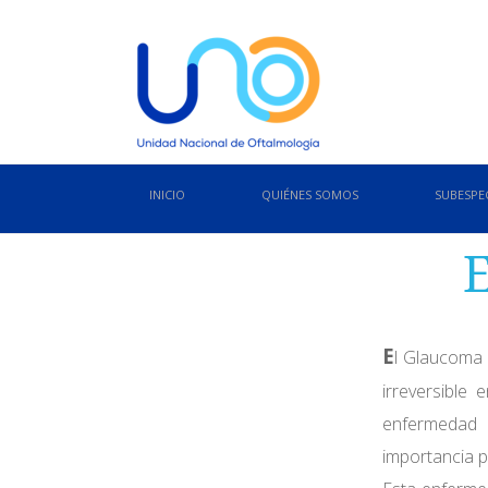
INICIO
QUIÉNES SOMOS
SUBESPE
E
l Glaucoma 
irreversible
enfermedad 
importancia pa