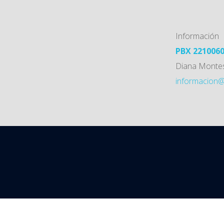
Información
PBX 2210060
Diana Monte
informacion@