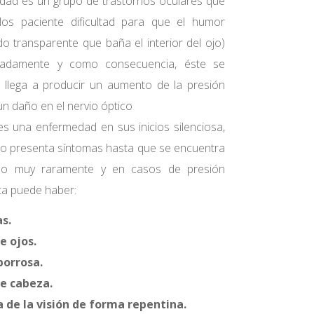
dad es un grupo de trastornos oculares que
os paciente dificultad para que el humor
do transparente que baña el interior del ojo)
adamente y como consecuencia, éste se
 llega a producir un aumento de la presión
 un daño en el nervio óptico
es una enfermedad en sus inicios silenciosa,
o presenta síntomas hasta que se encuentra
o muy raramente y en casos de presión
ta puede haber:
s.
e ojos.
borrosa.
de cabeza.
 de la visión de forma repentina.