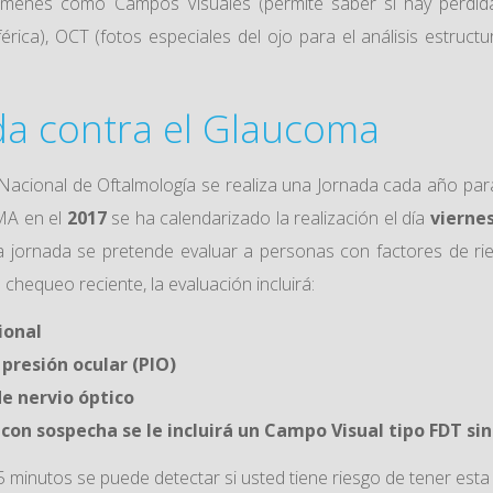
xámenes como Campos Visuales (permite saber si hay perdida
férica), OCT (fotos especiales del ojo para el análisis estructu
da contra el Glaucoma
Nacional de Oftalmología se realiza una Jornada cada año par
A en el
2017
se ha calendarizado la realización el día
viernes
 jornada se pretende evaluar a personas con factores de ri
 chequeo reciente, la evaluación incluirá:
ional
presión ocular (PIO)
de nervio óptico
con sospecha se le incluirá un Campo Visual tipo FDT si
5 minutos se puede detectar si usted tiene riesgo de tener es