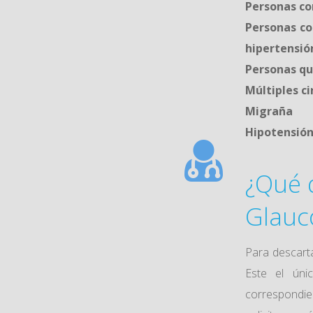
Personas co
Personas co
hipertensión
Personas qu
Múltiples ci
Migraña
Hipotensió
¿Qué 
Glau
Para descart
Este el úni
correspond