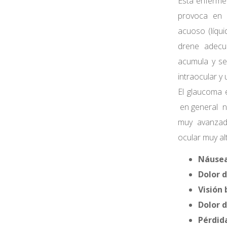
Esta enferme
provoca en l
acuoso (líqui
drene adecu
acumula y se
intraocular y
El glaucoma 
en general n
muy avanzad
ocular muy al
Náusea
Dolor d
Visión 
Dolor 
Pérdida