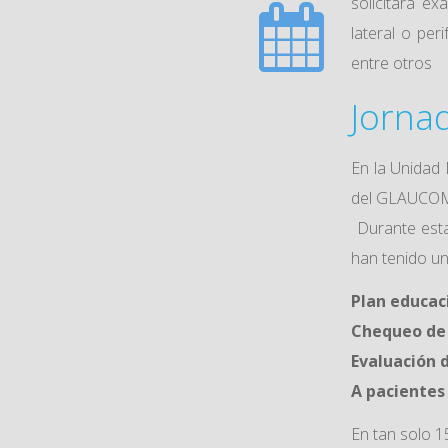
solicitara e
lateral o peri
entre otros
Jorna
En la Unidad 
del GLAUCOM
Durante esta
han tenido un
Plan educac
Chequeo de 
Evaluación 
A pacientes 
En tan solo 1