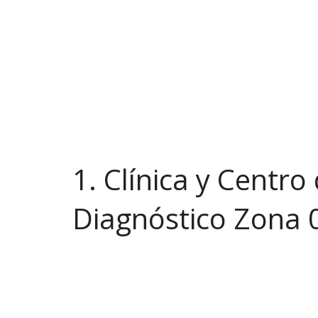
Clínica y Centro de Diagnóstico Zona 1, C
Clínica de Joyabaj, Quiché.
Clínica de Uspantán, Quiché.
Clínica de Sololá, Sololá.
Clínica de Panajachel Sololá.
Clínica de San Pedro Soloma, Huehuetena
Centro de Diagnóstico en Huehuetenango.
1. Clínica y Centro
Diagnóstico Zona 
(502) 2238-1068