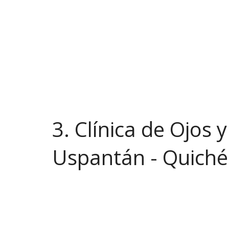
(502) 4562-0212
3. Clínica de Ojos 
Uspantán - Quiché
(502) 3200-4063 4296-4354