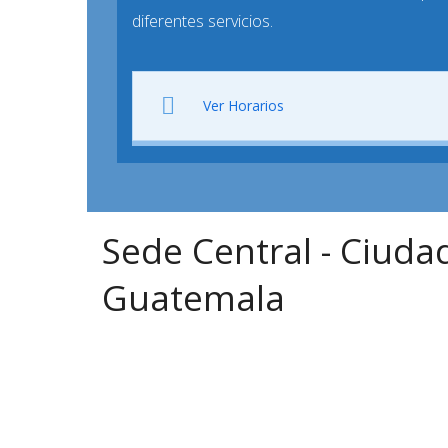
diferentes servicios.
Ver Horarios
Sede Central - Ciuda
Guatemala
:
(502) 2210-0600